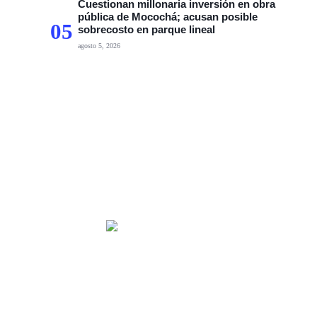
Cuestionan millonaria inversión en obra
pública de Mocochá; acusan posible
05
sobrecosto en parque lineal
agosto 5, 2026
HOME
TECNOLOGÍA
OUR PORTFOLIO