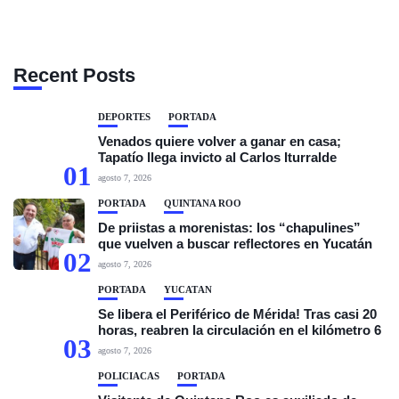
Recent Posts
DEPORTES
PORTADA
Venados quiere volver a ganar en casa;
Tapatío llega invicto al Carlos Iturralde
01
agosto 7, 2026
PORTADA
QUINTANA ROO
De priistas a morenistas: los “chapulines”
que vuelven a buscar reflectores en Yucatán
02
agosto 7, 2026
PORTADA
YUCATÁN
Se libera el Periférico de Mérida! Tras casi 20
horas, reabren la circulación en el kilómetro 6
03
agosto 7, 2026
POLICIACAS
PORTADA