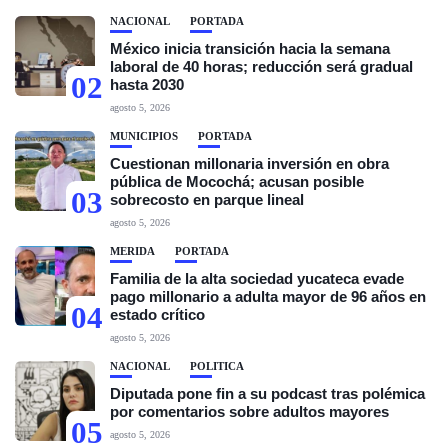
NACIONAL
PORTADA
México inicia transición hacia la semana
laboral de 40 horas; reducción será gradual
02
hasta 2030
agosto 5, 2026
MUNICIPIOS
PORTADA
Cuestionan millonaria inversión en obra
pública de Mocochá; acusan posible
03
sobrecosto en parque lineal
agosto 5, 2026
MÉRIDA
PORTADA
Familia de la alta sociedad yucateca evade
pago millonario a adulta mayor de 96 años en
04
estado crítico
agosto 5, 2026
NACIONAL
POLÍTICA
Diputada pone fin a su podcast tras polémica
por comentarios sobre adultos mayores
05
agosto 5, 2026