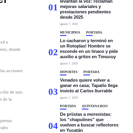
levantan la voz: reclaman
01
mejoras salariales y
prestaciones pendientes
desde 2025
agosto 7, 2026
MUNICIPIOS
PORTADA
Lo cacharon y terminó en
vil e
un Rotoplas! Hombre se
reso, donde
02
esconde en un tinaco y pide
auxilio a gritos en Timucuy
agosto 7, 2026
las acciones
DEPORTES
PORTADA
Venados quiere volver a
ganar en casa; Tapatío llega
03
invicto al Carlos Iturralde
ación de uno
agosto 7, 2026
n de la
PORTADA
QUINTANA ROO
De priistas a morenistas:
los “chapulines” que
mpresas
04
vuelven a buscar reflectores
rales
en Yucatán