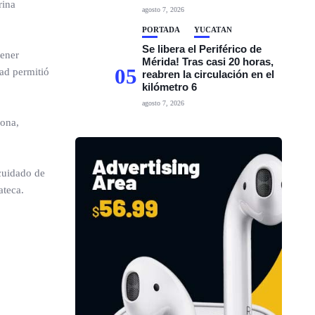
rina
agosto 7, 2026
PORTADA
YUCATÁN
Se libera el Periférico de
tener
Mérida! Tras casi 20 horas,
05
dad permitió
reabren la circulación en el
kilómetro 6
agosto 7, 2026
zona,
 cuidado de
ateca.