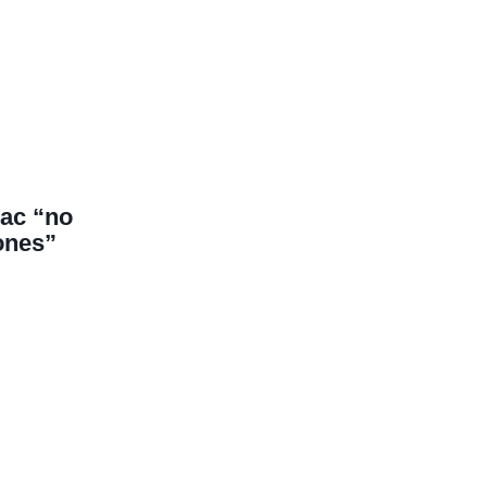
pac “no
iones”