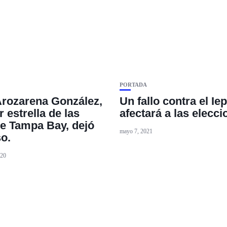
PORTADA
rozarena González,
Un fallo contra el Ie
 estrella de las
afectará a las elecc
e Tampa Bay, dejó
mayo 7, 2021
so.
020