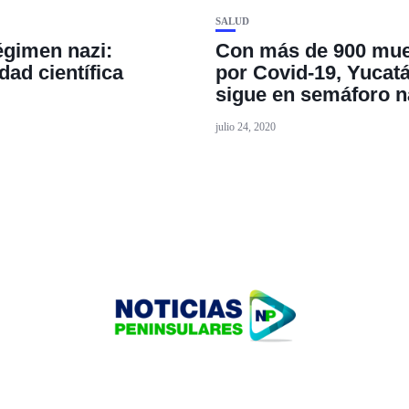
SALUD
égimen nazi:
Con más de 900 mue
ad científica
por Covid-19, Yucat
sigue en semáforo n
julio 24, 2020
HOME
TECNOLOGÍA
OUR PORTFOLIO