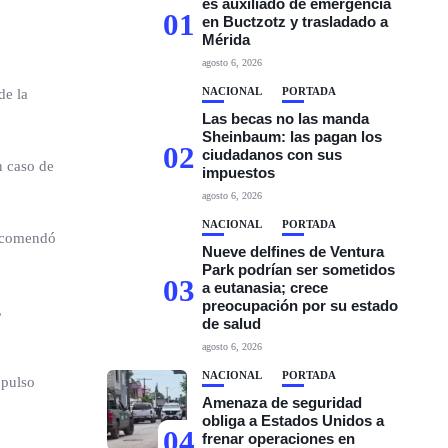
es auxiliado de emergencia
01
en Buctzotz y trasladado a
Mérida
agosto 6, 2026
NACIONAL
PORTADA
de la
Las becas no las manda
Sheinbaum: las pagan los
02
ciudadanos con sus
n caso de
impuestos
agosto 6, 2026
NACIONAL
PORTADA
recomendó
Nueve delfines de Ventura
Park podrían ser sometidos
03
a eutanasia; crece
preocupación por su estado
,
de salud
agosto 6, 2026
NACIONAL
PORTADA
 pulso
Amenaza de seguridad
obliga a Estados Unidos a
04
frenar operaciones en