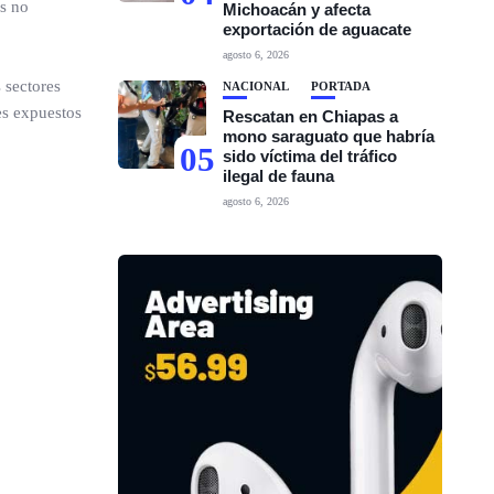
as no
Michoacán y afecta
exportación de aguacate
agosto 6, 2026
 sectores
NACIONAL
PORTADA
es expuestos
Rescatan en Chiapas a
mono saraguato que habría
05
sido víctima del tráfico
ilegal de fauna
agosto 6, 2026