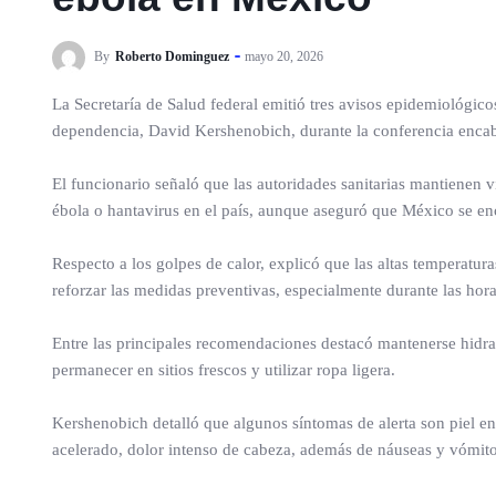
By
Roberto Dominguez
mayo 20, 2026
La Secretaría de Salud federal emitió tres avisos epidemiológicos
dependencia, David Kershenobich, durante la conferencia enca
El funcionario señaló que las autoridades sanitarias mantienen v
ébola o hantavirus en el país, aunque aseguró que México se en
Respecto a los golpes de calor, explicó que las altas temperatu
reforzar las medidas preventivas, especialmente durante las hora
Entre las principales recomendaciones destacó mantenerse hidratad
permanecer en sitios frescos y utilizar ropa ligera.
Kershenobich detalló que algunos síntomas de alerta son piel enr
acelerado, dolor intenso de cabeza, además de náuseas y vómito