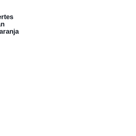
rtes
án
aranja