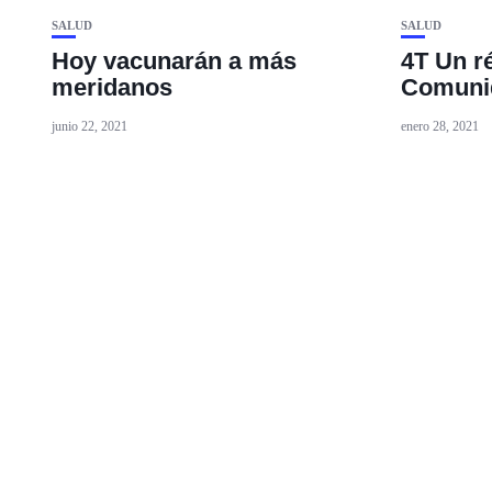
SALUD
SALUD
Hoy vacunarán a más
4T Un r
meridanos
Comunid
junio 22, 2021
enero 28, 2021