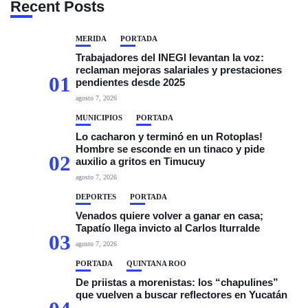
Recent Posts
MÉRIDA
PORTADA
Trabajadores del INEGI levantan la voz:
reclaman mejoras salariales y prestaciones
01
pendientes desde 2025
agosto 7, 2026
MUNICIPIOS
PORTADA
Lo cacharon y terminó en un Rotoplas!
Hombre se esconde en un tinaco y pide
02
auxilio a gritos en Timucuy
agosto 7, 2026
DEPORTES
PORTADA
Venados quiere volver a ganar en casa;
Tapatío llega invicto al Carlos Iturralde
03
agosto 7, 2026
PORTADA
QUINTANA ROO
De priistas a morenistas: los “chapulines”
que vuelven a buscar reflectores en Yucatán