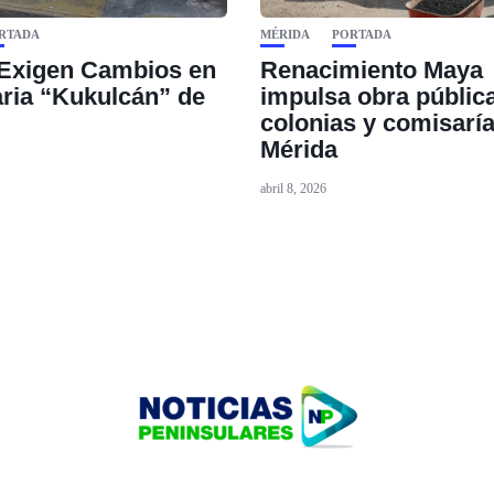
RTADA
MÉRIDA
PORTADA
Exigen Cambios en
Renacimiento Maya
aria “Kukulcán” de
impulsa obra públic
colonias y comisarí
Mérida
abril 8, 2026
HOME
TECNOLOGÍA
OUR PORTFOLIO