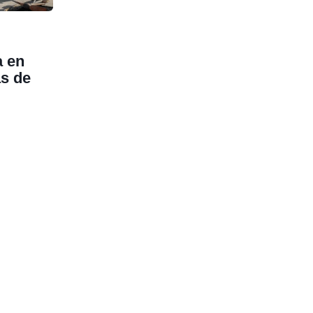
a en
as de