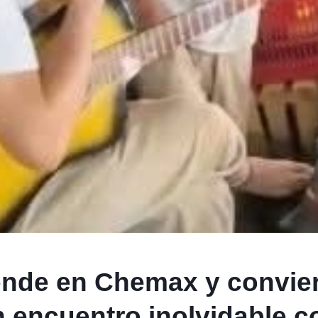
ende en Chemax y convie
n encuentro inolvidable c