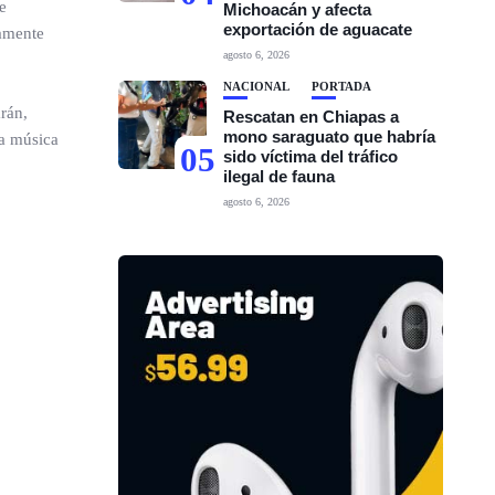
e
Michoacán y afecta
exportación de aguacate
vamente
agosto 6, 2026
NACIONAL
PORTADA
arán,
Rescatan en Chiapas a
mono saraguato que habría
la música
05
sido víctima del tráfico
ilegal de fauna
agosto 6, 2026