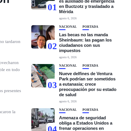
es auxiliado de emergencia
01
en Buctzotz y trasladado a
Mérida
agosto 6, 2026
NACIONAL
PORTADA
Las becas no las manda
Sheinbaum: las pagan los
no tardaron
02
ciudadanos con sus
impuestos
agosto 6, 2026
provecharon
NACIONAL
PORTADA
ble en todo
Nueve delfines de Ventura
Park podrían ser sometidos
03
a eutanasia; crece
preocupación por su estado
os presentes
de salud
agosto 6, 2026
NACIONAL
PORTADA
acaron la
Amenaza de seguridad
obliga a Estados Unidos a
04
frenar operaciones en