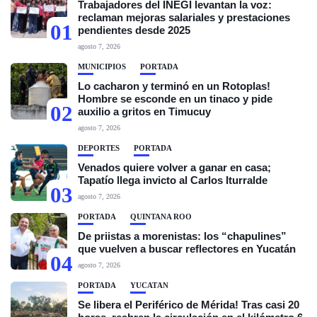
Trabajadores del INEGI levantan la voz:
reclaman mejoras salariales y prestaciones
01
pendientes desde 2025
agosto 7, 2026
MUNICIPIOS
PORTADA
Lo cacharon y terminó en un Rotoplas!
Hombre se esconde en un tinaco y pide
02
auxilio a gritos en Timucuy
agosto 7, 2026
DEPORTES
PORTADA
Venados quiere volver a ganar en casa;
Tapatío llega invicto al Carlos Iturralde
03
agosto 7, 2026
PORTADA
QUINTANA ROO
De priistas a morenistas: los “chapulines”
que vuelven a buscar reflectores en Yucatán
04
agosto 7, 2026
PORTADA
YUCATÁN
Se libera el Periférico de Mérida! Tras casi 20