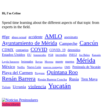
Hi, I'm Celine
Spend time learning about the different aspects of that topic from
experts in the field.
AMLO
#fge
accidente
asesinato
abuso sexual
Cancún
Ayuntamiento de Mérida
Campeche
COVID
CDMX
contagios
COVID- 19
detenidos
Estados Unidos
EU
incendio
feminicidio
FGR
INEGI
Joe Biden
Kanasín
Mérida
muerte
muertos
Layda Sansores
lesionados
Morena
lluvias
México
Península de Yucatán
Nuevo León
Netflix
nuevos contagios
OMS
Quintana Roo
Playa del Carmen
Progreso
Renán Barrera
Rusia
Tren Maya
Renán Barrera Concha
Yucatán
violencia
Ucrania
Tulum
Subscribete!