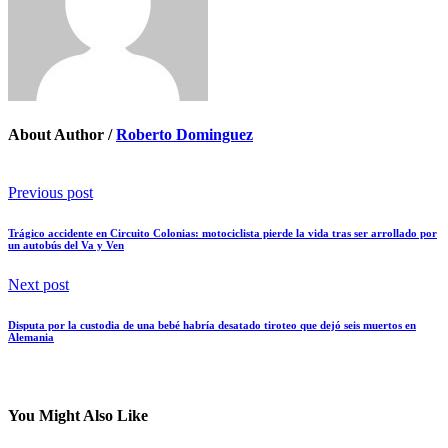
About Author /
Roberto Dominguez
Previous post
Trágico accidente en Circuito Colonias: motociclista pierde la vida tras ser arrollado por
un autobús del Va y Ven
Next post
Disputa por la custodia de una bebé habría desatado tiroteo que dejó seis muertos en
Alemania
You Might Also Like