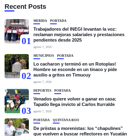
Recent Posts
MÉRIDA
PORTADA
Trabajadores del INEGI levantan la voz:
reclaman mejoras salariales y prestaciones
01
pendientes desde 2025
agosto 7, 2026
MUNICIPIOS
PORTADA
Lo cacharon y terminó en un Rotoplas!
Hombre se esconde en un tinaco y pide
02
auxilio a gritos en Timucuy
agosto 7, 2026
DEPORTES
PORTADA
Venados quiere volver a ganar en casa;
Tapatío llega invicto al Carlos Iturralde
03
agosto 7, 2026
PORTADA
QUINTANA ROO
De priistas a morenistas: los “chapulines”
que vuelven a buscar reflectores en Yucatán