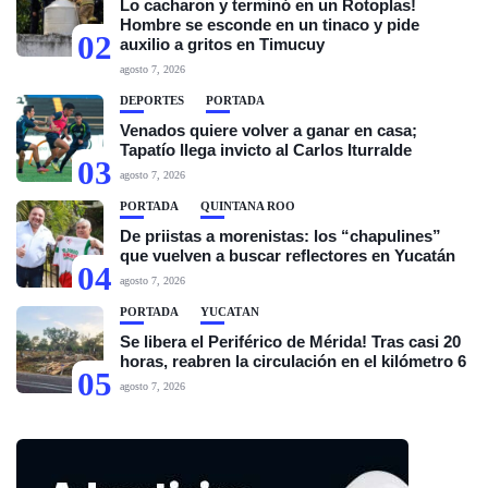
Lo cacharon y terminó en un Rotoplas!
Hombre se esconde en un tinaco y pide
02
auxilio a gritos en Timucuy
agosto 7, 2026
DEPORTES
PORTADA
Venados quiere volver a ganar en casa;
Tapatío llega invicto al Carlos Iturralde
03
agosto 7, 2026
PORTADA
QUINTANA ROO
De priistas a morenistas: los “chapulines”
que vuelven a buscar reflectores en Yucatán
04
agosto 7, 2026
PORTADA
YUCATÁN
Se libera el Periférico de Mérida! Tras casi 20
horas, reabren la circulación en el kilómetro 6
05
agosto 7, 2026