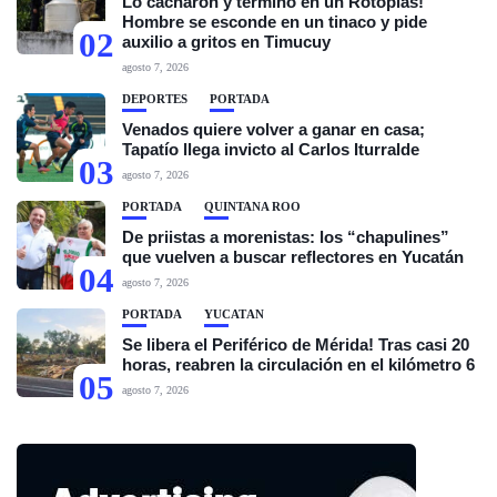
Lo cacharon y terminó en un Rotoplas!
Hombre se esconde en un tinaco y pide
02
auxilio a gritos en Timucuy
agosto 7, 2026
DEPORTES
PORTADA
Venados quiere volver a ganar en casa;
Tapatío llega invicto al Carlos Iturralde
03
agosto 7, 2026
PORTADA
QUINTANA ROO
De priistas a morenistas: los “chapulines”
que vuelven a buscar reflectores en Yucatán
04
agosto 7, 2026
PORTADA
YUCATÁN
Se libera el Periférico de Mérida! Tras casi 20
horas, reabren la circulación en el kilómetro 6
05
agosto 7, 2026