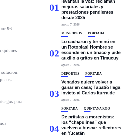
levantan la voz: reclaman
01
mejoras salariales y
prestaciones pendientes
desde 2025
agosto 7, 2026
por 96
MUNICIPIOS
PORTADA
Lo cacharon y terminó en
un Rotoplas! Hombre se
a quienes
02
esconde en un tinaco y pide
auxilio a gritos en Timucuy
agosto 7, 2026
 solución.
DEPORTES
PORTADA
pesos,
Venados quiere volver a
ganar en casa; Tapatío llega
03
invicto al Carlos Iturralde
agosto 7, 2026
riesgos para
PORTADA
QUINTANA ROO
De priistas a morenistas:
los “chapulines” que
anos
04
vuelven a buscar reflectores
en Yucatán