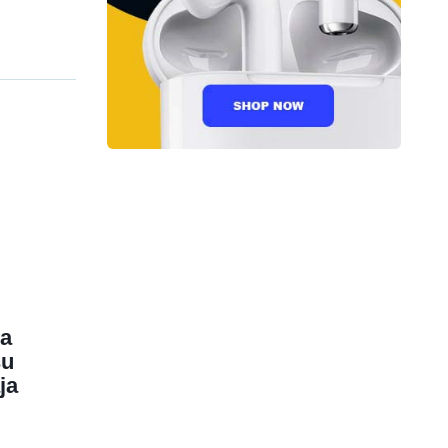
 a
su
ja