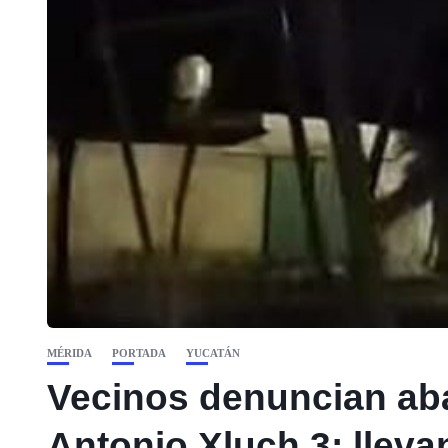
MÉRIDA
PORTADA
YUCATÁN
Vecinos denuncian ab
Antonio Xluch 3; lleva