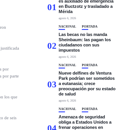
es auxiliado de emergencia
01
en Buctzotz y trasladado a
Mérida
agosto 6, 2026
NACIONAL
PORTADA
eron
Las becas no las manda
Sheinbaum: las pagan los
02
ciudadanos con sus
justificada
impuestos
agosto 6, 2026
NACIONAL
PORTADA
a por
Nueve delfines de Ventura
a por parte
Park podrían ser sometidos
03
a eutanasia; crece
preocupación por su estado
de salud
on los que
agosto 6, 2026
NACIONAL
PORTADA
Amenaza de seguridad
zo de seis
obliga a Estados Unidos a
04
frenar operaciones en