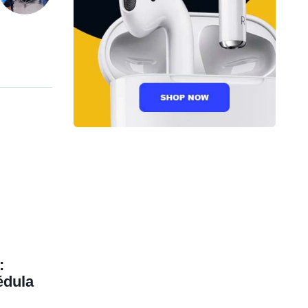
:
édula