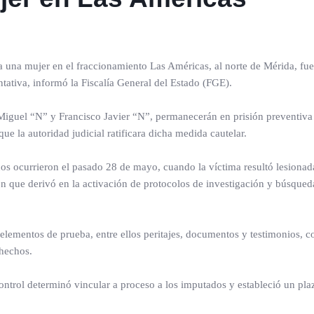
 una mujer en el fraccionamiento Las Américas, al norte de Mérida, fu
ntativa, informó la Fiscalía General del Estado (FGE).
guel “N” y Francisco Javier “N”, permanecerán en prisión preventiva 
que la autoridad judicial ratificara dicha medida cautelar.
hos ocurrieron el pasado 28 de mayo, cuando la víctima resultó lesionad
ón que derivó en la activación de protocolos de investigación y búsqued
s elementos de prueba, entre ellos peritajes, documentos y testimonios, c
 hechos.
 control determinó vincular a proceso a los imputados y estableció un pla