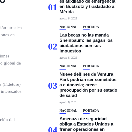
es auxiliado de emergencia
01
en Buctzotz y trasladado a
Mérida
agosto 6, 2026
NACIONAL
PORTADA
ón turística
iones en
Las becas no las manda
Sheinbaum: las pagan los
02
ciudadanos con sus
impuestos
ciones
agosto 6, 2026
do global de
NACIONAL
PORTADA
Nueve delfines de Ventura
Park podrían ser sometidos
03
s (Fideture)
a eutanasia; crece
preocupación por su estado
 interesados
de salud
agosto 6, 2026
NACIONAL
PORTADA
Amenaza de seguridad
ción del
obliga a Estados Unidos a
04
frenar operaciones en