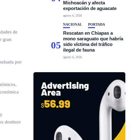
Michoacán y afecta
exportación de aguacate
agosto 6, 2026
NACIONAL
PORTADA
nidades de
Rescatan en Chiapas a
mono saraguato que habría
e gran
05
sido víctima del tráfico
ilegal de fauna
agosto 6, 2026
pulsada por
onómicos,
 económica
 y
os destinos