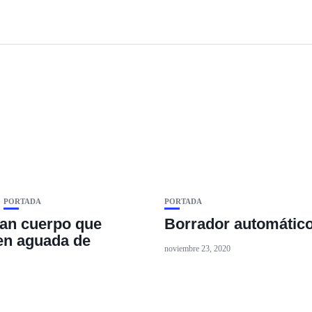
PORTADA
PORTADA
ican cuerpo que
Borrador automátic
 en aguada de
noviembre 23, 2020