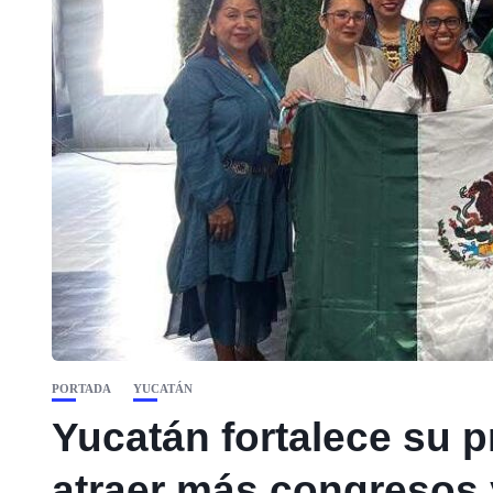
PORTADA
YUCATÁN
Yucatán fortalece su p
atraer más congresos 