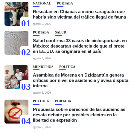
NACIONAL
PORTADA
Rescatan en Chiapas a mono saraguato que
habría sido víctima del tráfico ilegal de fauna
01
agosto 6, 2026
PORTADA
SALUD
Salud confirma 33 casos de ciclosporiasis en
México; descartan evidencia de que el brote
02
en EE.UU. se originara en el país
agosto 6, 2026
MUNICIPIOS
POLÍTICA
Asamblea de Morena en Dzidzantún genera
críticas por nivel de asistencia y aviva disputa
03
interna
agosto 5, 2026
POLÍTICA
PORTADA
Propuesta sobre derechos de las audiencias
desata debate por posibles efectos en la
04
libertad de expresión
agosto 5, 2026