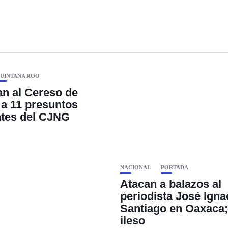
UINTANA ROO
an al Cereso de
a 11 presuntos
ntes del CJNG
NACIONAL
PORTADA
Atacan a balazos al
periodista José Igna
Santiago en Oaxaca;
ileso