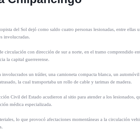
topista del Sol dejó como saldo cuatro personas lesionadas, entre ellas
s involucradas.
 de circulación con dirección de sur a norte, en el tramo comprendido ent
ia la capital guerrerense.
on involucrados un tráiler, una camioneta compacta blanca, un automóv
rasado, la cual transportaba un rollo de cable y tarimas de madera.
ión Civil del Estado acudieron al sitio para atender a los lesionados, q
nción médica especializada.
eriales, lo que provocó afectaciones momentáneas a la circulación vehi
s.