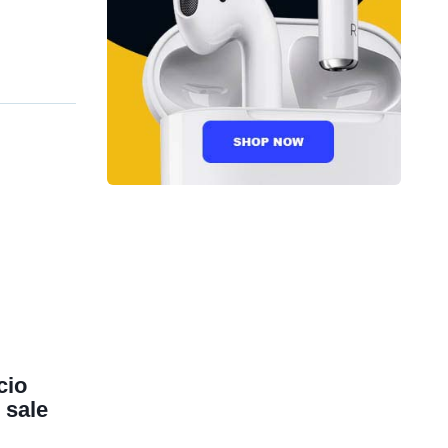
cio
 sale