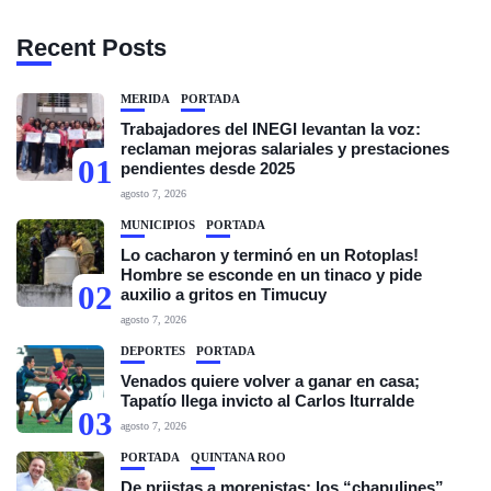
Recent Posts
MÉRIDA
PORTADA
Trabajadores del INEGI levantan la voz:
reclaman mejoras salariales y prestaciones
01
pendientes desde 2025
agosto 7, 2026
MUNICIPIOS
PORTADA
Lo cacharon y terminó en un Rotoplas!
Hombre se esconde en un tinaco y pide
02
auxilio a gritos en Timucuy
agosto 7, 2026
DEPORTES
PORTADA
Venados quiere volver a ganar en casa;
Tapatío llega invicto al Carlos Iturralde
03
agosto 7, 2026
PORTADA
QUINTANA ROO
De priistas a morenistas: los “chapulines”