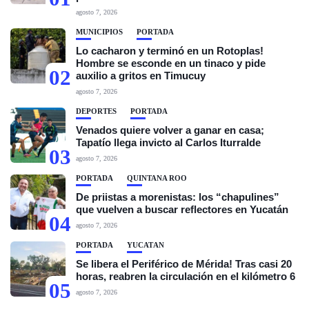
agosto 7, 2026
MUNICIPIOS
PORTADA
Lo cacharon y terminó en un Rotoplas!
Hombre se esconde en un tinaco y pide
02
auxilio a gritos en Timucuy
agosto 7, 2026
DEPORTES
PORTADA
Venados quiere volver a ganar en casa;
Tapatío llega invicto al Carlos Iturralde
03
agosto 7, 2026
PORTADA
QUINTANA ROO
De priistas a morenistas: los “chapulines”
que vuelven a buscar reflectores en Yucatán
04
agosto 7, 2026
PORTADA
YUCATÁN
Se libera el Periférico de Mérida! Tras casi 20
horas, reabren la circulación en el kilómetro 6
05
agosto 7, 2026