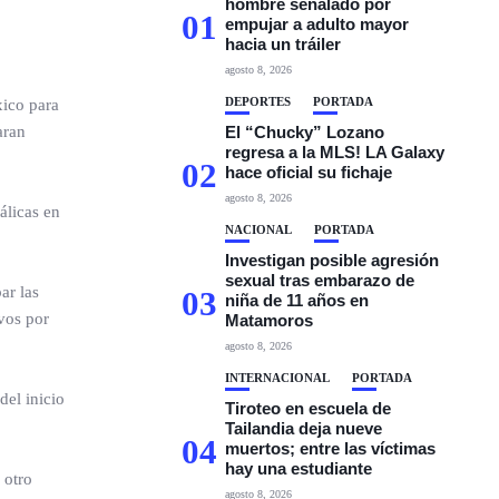
hombre señalado por
01
empujar a adulto mayor
hacia un tráiler
agosto 8, 2026
DEPORTES
PORTADA
xico para
aran
El “Chucky” Lozano
regresa a la MLS! LA Galaxy
02
hace oficial su fichaje
agosto 8, 2026
álicas en
NACIONAL
PORTADA
Investigan posible agresión
sexual tras embarazo de
ar las
03
niña de 11 años en
ivos por
Matamoros
agosto 8, 2026
INTERNACIONAL
PORTADA
del inicio
Tiroteo en escuela de
Tailandia deja nueve
04
muertos; entre las víctimas
hay una estudiante
 otro
agosto 8, 2026