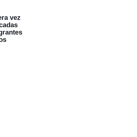
ra vez
écadas
grantes
os