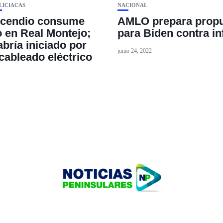
LICIACAS
NACIONAL
ncendio consume
AMLO prepara prop
o en Real Montejo;
para Biden contra in
bría iniciado por
junio 24, 2022
 cableado eléctrico
HOME
TECNOLOGÍA
OUR PORTFOLIO