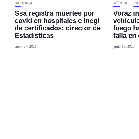
NACIONAL
MÉRIDA
PO
Ssa registra muertes por
Voraz i
covid en hospitales e Inegi
vehícul
de certificados: director de
fuego ha
Estadísticas
falla en
enero 27, 2021
junio 18, 2026