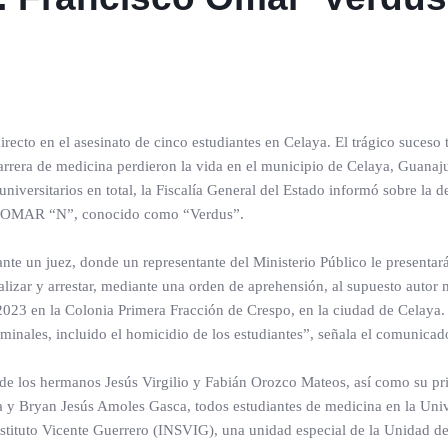
ecto en el asesinato de cinco estudiantes en Celaya. El trágico suceso 
rrera de medicina perdieron la vida en el municipio de Celaya, Guanaj
universitarios en total, la Fiscalía General del Estado informó sobre la d
O OMAR “N”, conocido como “Verdus”.
nte un juez, donde un representante del Ministerio Público le presentar
lizar y arrestar, mediante una orden de aprehensión, al supuesto autor 
e 2023 en la Colonia Primera Fracción de Crespo, en la ciudad de Celay
iminales, incluido el homicidio de los estudiantes”, señala el comunicad
a de los hermanos Jesús Virgilio y Fabián Orozco Mateos, así como su p
a y Bryan Jesús Amoles Gasca, todos estudiantes de medicina en la Uni
nstituto Vicente Guerrero (INSVIG), una unidad especial de la Unidad d