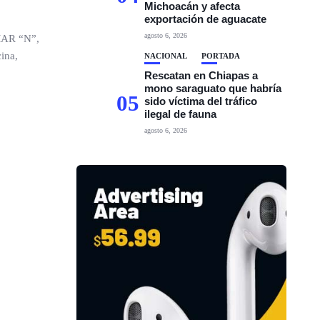
Michoacán y afecta
exportación de aguacate
agosto 6, 2026
OMAR “N”,
cina,
NACIONAL
PORTADA
Rescatan en Chiapas a
mono saraguato que habría
05
sido víctima del tráfico
ilegal de fauna
agosto 6, 2026