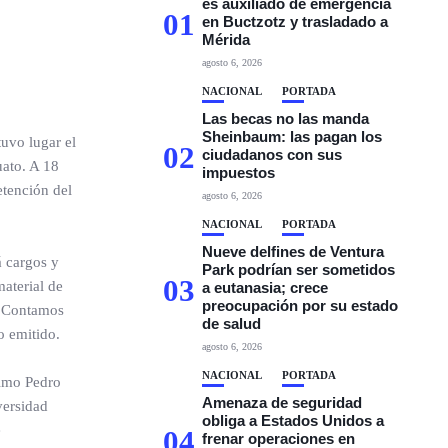
es auxiliado de emergencia
01
en Buctzotz y trasladado a
Mérida
agosto 6, 2026
NACIONAL
PORTADA
Las becas no las manda
Sheinbaum: las pagan los
tuvo lugar el
02
ciudadanos con sus
uato. A 18
impuestos
etención del
agosto 6, 2026
NACIONAL
PORTADA
Nueve delfines de Ventura
á cargos y
Park podrían ser sometidos
03
material de
a eutanasia; crece
preocupación por su estado
a. Contamos
de salud
o emitido.
agosto 6, 2026
NACIONAL
PORTADA
rimo Pedro
Amenaza de seguridad
versidad
obliga a Estados Unidos a
e
04
frenar operaciones en