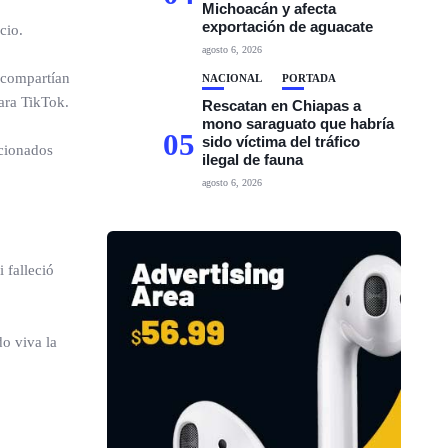
Michoacán y afecta
exportación de aguacate
cio.
agosto 6, 2026
 compartían
NACIONAL
PORTADA
ara TikTok.
Rescatan en Chiapas a
mono saraguato que habría
05
sido víctima del tráfico
acionados
ilegal de fauna
agosto 6, 2026
 falleció
o viva la