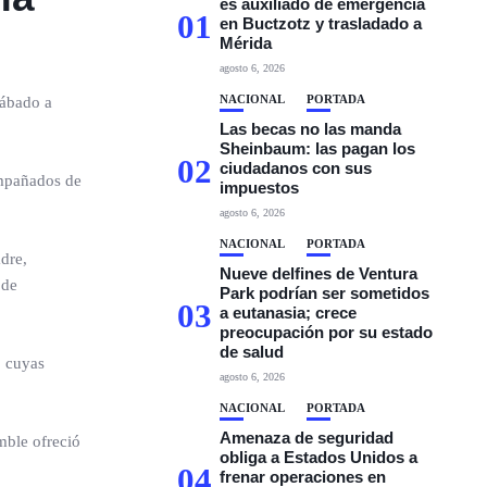
es auxiliado de emergencia
01
en Buctzotz y trasladado a
Mérida
agosto 6, 2026
NACIONAL
PORTADA
sábado a
Las becas no las manda
Sheinbaum: las pagan los
02
ciudadanos con sus
ompañados de
impuestos
agosto 6, 2026
NACIONAL
PORTADA
dre,
Nueve delfines de Ventura
 de
Park podrían ser sometidos
03
a eutanasia; crece
preocupación por su estado
de salud
, cuyas
agosto 6, 2026
NACIONAL
PORTADA
Amenaza de seguridad
mble ofreció
obliga a Estados Unidos a
04
frenar operaciones en