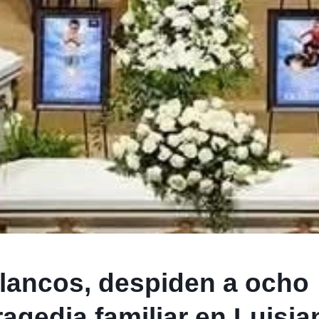
blancos, despiden a ocho
agedia familiar en Luisia