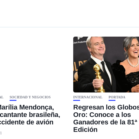
AL
SOCIEDAD Y NEGOCIOS
INTERNACIONAL
PORTADA
arília Mendonça,
Regresan los Globo
cantante brasileña,
Oro: Conoce a los
ccidente de avión
Ganadores de la 81ª
Edición
21