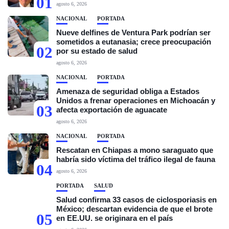
01
agosto 6, 2026
NACIONAL
PORTADA
Nueve delfines de Ventura Park podrían ser
sometidos a eutanasia; crece preocupación
02
por su estado de salud
agosto 6, 2026
NACIONAL
PORTADA
Amenaza de seguridad obliga a Estados
Unidos a frenar operaciones en Michoacán y
03
afecta exportación de aguacate
agosto 6, 2026
NACIONAL
PORTADA
Rescatan en Chiapas a mono saraguato que
habría sido víctima del tráfico ilegal de fauna
04
agosto 6, 2026
PORTADA
SALUD
Salud confirma 33 casos de ciclosporiasis en
México; descartan evidencia de que el brote
05
en EE.UU. se originara en el país