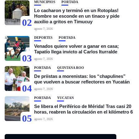
MUNICIPIOS
PORTADA
Lo cacharon y terminó en un Rotoplas!
Hombre se esconde en un tinaco y pide
02
auxilio a gritos en Timucuy
agosto 7, 2026
DEPORTES
PORTADA
Venados quiere volver a ganar en casa;
Tapatío llega invicto al Carlos Iturralde
03
agosto 7, 2026
PORTADA
QUINTANA ROO
De priistas a morenistas: los “chapulines”
que vuelven a buscar reflectores en Yucatán
04
agosto 7, 2026
PORTADA
YUCATÁN
Se libera el Periférico de Mérida! Tras casi 20
horas, reabren la circulación en el kilómetro 6
05
agosto 7, 2026