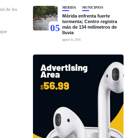
MÉRIDA
MUNICIPIOS
ral de los
Mérida enfrenta fuerte
tormenta; Centro registra
05
más de 134 milímetros de
 que
lluvia
agosto 8, 2026