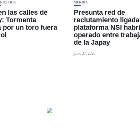
NICIPIOS
MÉRIDA
n las calles de
Presunta red de
: Tormenta
reclutamiento ligada
 por un toro fuera
plataforma NSI habr
rol
operado entre traba
de la Japay
junio 27, 2026
HOME
TECNOLOGÍA
OUR PORTFOLIO