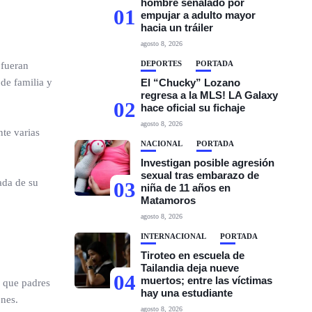
hombre señalado por
01
empujar a adulto mayor
hacia un tráiler
agosto 8, 2026
DEPORTES
PORTADA
 fueran
de familia y
El “Chucky” Lozano
regresa a la MLS! LA Galaxy
02
hace oficial su fichaje
agosto 8, 2026
te varias
NACIONAL
PORTADA
Investigan posible agresión
sexual tras embarazo de
ada de su
03
niña de 11 años en
Matamoros
agosto 8, 2026
INTERNACIONAL
PORTADA
Tiroteo en escuela de
Tailandia deja nueve
04
muertos; entre las víctimas
a que padres
hay una estudiante
ones.
agosto 8, 2026