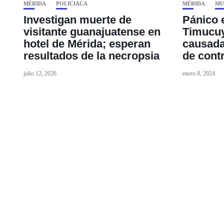
MÉRIDA
POLICIACA
MÉRIDA
MU
Investigan muerte de
Pánico e
visitante guanajuatense en
Timucuy
hotel de Mérida; esperan
causada
resultados de la necropsia
de cont
julio 12, 2026
enero 8, 2024