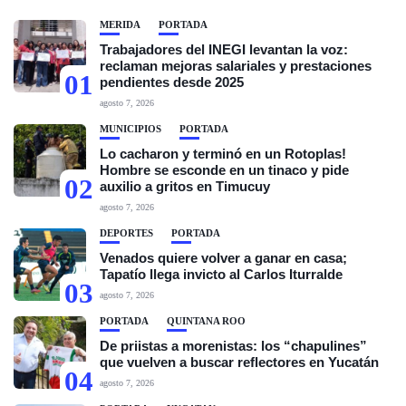
MÉRIDA
PORTADA
Trabajadores del INEGI levantan la voz:
reclaman mejoras salariales y prestaciones
01
pendientes desde 2025
agosto 7, 2026
MUNICIPIOS
PORTADA
Lo cacharon y terminó en un Rotoplas!
Hombre se esconde en un tinaco y pide
02
auxilio a gritos en Timucuy
agosto 7, 2026
DEPORTES
PORTADA
Venados quiere volver a ganar en casa;
Tapatío llega invicto al Carlos Iturralde
03
agosto 7, 2026
PORTADA
QUINTANA ROO
De priistas a morenistas: los “chapulines”
que vuelven a buscar reflectores en Yucatán
04
agosto 7, 2026