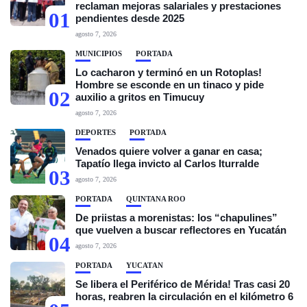
reclaman mejoras salariales y prestaciones
01
pendientes desde 2025
agosto 7, 2026
MUNICIPIOS
PORTADA
Lo cacharon y terminó en un Rotoplas!
Hombre se esconde en un tinaco y pide
02
auxilio a gritos en Timucuy
agosto 7, 2026
DEPORTES
PORTADA
Venados quiere volver a ganar en casa;
Tapatío llega invicto al Carlos Iturralde
03
agosto 7, 2026
PORTADA
QUINTANA ROO
De priistas a morenistas: los “chapulines”
que vuelven a buscar reflectores en Yucatán
04
agosto 7, 2026
PORTADA
YUCATÁN
Se libera el Periférico de Mérida! Tras casi 20
horas, reabren la circulación en el kilómetro 6