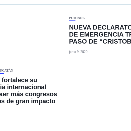
PORTADA
NUEVA DECLARATO
DE EMERGENCIA T
PASO DE “CRISTO
junio 9, 2020
UCATÁN
 fortalece su
ia internacional
raer más congresos
os de gran impacto