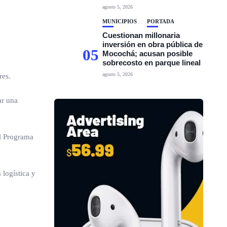
agosto 5, 2026
MUNICIPIOS
PORTADA
Cuestionan millonaria
inversión en obra pública de
05
Mocochá; acusan posible
sobrecosto en parque lineal
agosto 5, 2026
res.
ar una
el Programa
 logística y