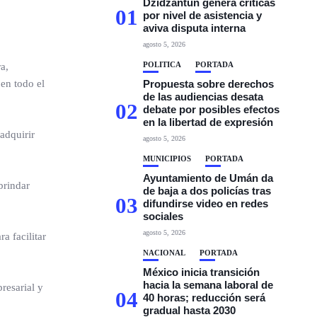
Dzidzantún genera críticas
01
por nivel de asistencia y
aviva disputa interna
agosto 5, 2026
POLÍTICA
PORTADA
a,
en todo el
Propuesta sobre derechos
de las audiencias desata
02
debate por posibles efectos
en la libertad de expresión
adquirir
agosto 5, 2026
MUNICIPIOS
PORTADA
Ayuntamiento de Umán da
brindar
de baja a dos policías tras
03
difundirse video en redes
sociales
agosto 5, 2026
a facilitar
NACIONAL
PORTADA
México inicia transición
hacia la semana laboral de
resarial y
04
40 horas; reducción será
gradual hasta 2030