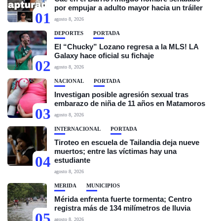
por empujar a adulto mayor hacia un tráiler
01
agosto 8, 2026
DEPORTES
PORTADA
El “Chucky” Lozano regresa a la MLS! LA
Galaxy hace oficial su fichaje
02
agosto 8, 2026
NACIONAL
PORTADA
Investigan posible agresión sexual tras
embarazo de niña de 11 años en Matamoros
03
agosto 8, 2026
INTERNACIONAL
PORTADA
Tiroteo en escuela de Tailandia deja nueve
muertos; entre las víctimas hay una
04
estudiante
agosto 8, 2026
MÉRIDA
MUNICIPIOS
Mérida enfrenta fuerte tormenta; Centro
registra más de 134 milímetros de lluvia
05
agosto 8, 2026