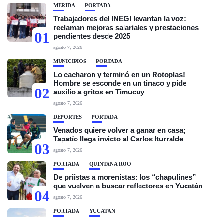
MÉRIDA
PORTADA
Trabajadores del INEGI levantan la voz:
reclaman mejoras salariales y prestaciones
01
pendientes desde 2025
agosto 7, 2026
MUNICIPIOS
PORTADA
Lo cacharon y terminó en un Rotoplas!
Hombre se esconde en un tinaco y pide
02
auxilio a gritos en Timucuy
agosto 7, 2026
DEPORTES
PORTADA
Venados quiere volver a ganar en casa;
Tapatío llega invicto al Carlos Iturralde
03
agosto 7, 2026
PORTADA
QUINTANA ROO
De priistas a morenistas: los “chapulines”
que vuelven a buscar reflectores en Yucatán
04
agosto 7, 2026
PORTADA
YUCATÁN