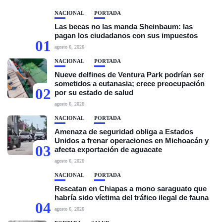
NACIONAL
PORTADA
Las becas no las manda Sheinbaum: las
pagan los ciudadanos con sus impuestos
01
agosto 6, 2026
NACIONAL
PORTADA
Nueve delfines de Ventura Park podrían ser
sometidos a eutanasia; crece preocupación
02
por su estado de salud
agosto 6, 2026
NACIONAL
PORTADA
Amenaza de seguridad obliga a Estados
Unidos a frenar operaciones en Michoacán y
03
afecta exportación de aguacate
agosto 6, 2026
NACIONAL
PORTADA
Rescatan en Chiapas a mono saraguato que
habría sido víctima del tráfico ilegal de fauna
04
agosto 6, 2026