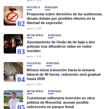
agosto 5, 2026
POLÍTICA
PORTADA
Propuesta sobre derechos de las audiencias
desata debate por posibles efectos en la
02
libertad de expresión
agosto 5, 2026
MUNICIPIOS
PORTADA
Ayuntamiento de Umán da de baja a dos
policías tras difundirse video en redes
03
sociales
agosto 5, 2026
NACIONAL
PORTADA
México inicia transición hacia la semana
laboral de 40 horas; reducción será gradual
04
hasta 2030
agosto 5, 2026
MUNICIPIOS
PORTADA
Cuestionan millonaria inversión en obra
pública de Mocochá; acusan posible
05
sobrecosto en parque lineal