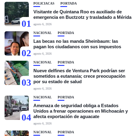
POLICIACAS
PORTADA
Visitante de Quintana Roo es auxiliado de
emergencia en Buctzotz y trasladado a Mérida
01
agosto 6, 2026
NACIONAL
PORTADA
Las becas no las manda Sheinbaum: las
pagan los ciudadanos con sus impuestos
02
agosto 6, 2026
NACIONAL
PORTADA
Nueve delfines de Ventura Park podrían ser
sometidos a eutanasia; crece preocupación
03
por su estado de salud
agosto 6, 2026
NACIONAL
PORTADA
Amenaza de seguridad obliga a Estados
Unidos a frenar operaciones en Michoacán y
04
afecta exportación de aguacate
agosto 6, 2026
NACIONAL
PORTADA