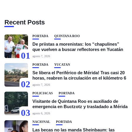
Recent Posts
PORTADA
QUINTANA ROO
De priistas a morenistas: los “chapulines”
que vuelven a buscar reflectores en Yucatán
01
agosto 7, 2026
PORTADA
YUCATÁN
Se libera el Periférico de Mérida! Tras casi 20
horas, reabren la circulación en el kilómetro 6
02
agosto 7, 2026
POLICIACAS
PORTADA
Visitante de Quintana Roo es auxiliado de
emergencia en Buctzotz y trasladado a Mérida
03
agosto 6, 2026
NACIONAL
PORTADA
Las becas no las manda Sheinbaum: las