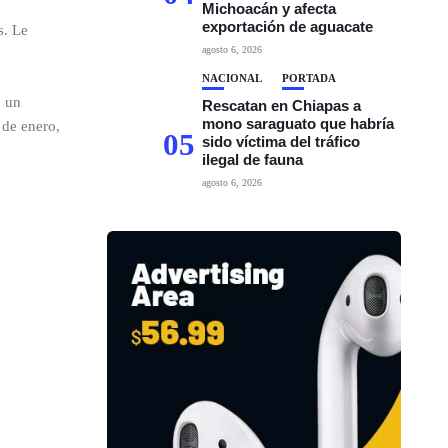
Michoacán y afecta
exportación de aguacate
s. Le
agosto 6, 2026
NACIONAL
PORTADA
o un
Rescatan en Chiapas a
mono saraguato que habría
 de enero,
05
sido víctima del tráfico
ilegal de fauna
agosto 6, 2026