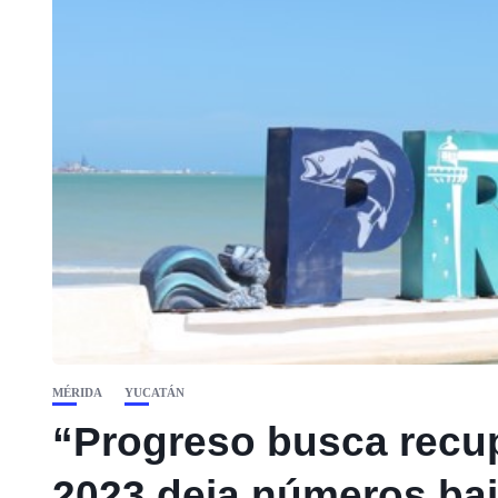
MÉRIDA
YUCATÁN
“Progreso busca recupe
2023 deja números baj