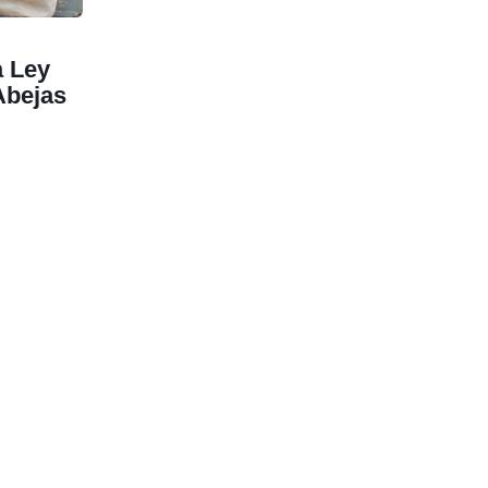
a Ley
Abejas