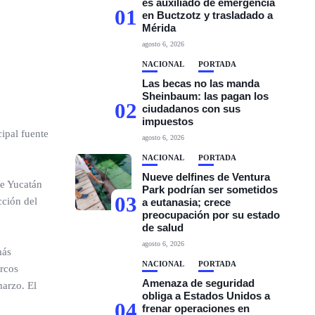
es auxiliado de emergencia
01
en Buctzotz y trasladado a
Mérida
agosto 6, 2026
NACIONAL
PORTADA
Las becas no las manda
Sheinbaum: las pagan los
02
ciudadanos con sus
impuestos
cipal fuente
agosto 6, 2026
NACIONAL
PORTADA
Nueve delfines de Ventura
de Yucatán
Park podrían ser sometidos
03
cción del
a eutanasia; crece
preocupación por su estado
de salud
agosto 6, 2026
más
NACIONAL
PORTADA
arcos
Amenaza de seguridad
marzo. El
obliga a Estados Unidos a
04
frenar operaciones en