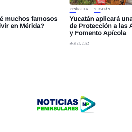
PENÍNSULA
YUCATÁN
ué muchos famosos
Yucatán aplicará un
ivir en Mérida?
de Protección a las 
y Fomento Apícola
abril 23, 2022
HOME
TECNOLOGÍA
OUR PORTFOLIO