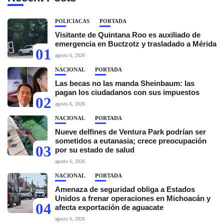
POLICIACAS
PORTADA
Visitante de Quintana Roo es auxiliado de
emergencia en Buctzotz y trasladado a Mérida
01
agosto 6, 2026
NACIONAL
PORTADA
Las becas no las manda Sheinbaum: las
pagan los ciudadanos con sus impuestos
02
agosto 6, 2026
NACIONAL
PORTADA
Nueve delfines de Ventura Park podrían ser
sometidos a eutanasia; crece preocupación
03
por su estado de salud
agosto 6, 2026
NACIONAL
PORTADA
Amenaza de seguridad obliga a Estados
Unidos a frenar operaciones en Michoacán y
04
afecta exportación de aguacate
agosto 6, 2026