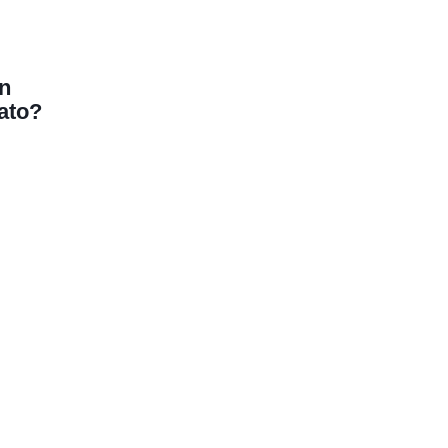
en
ato?