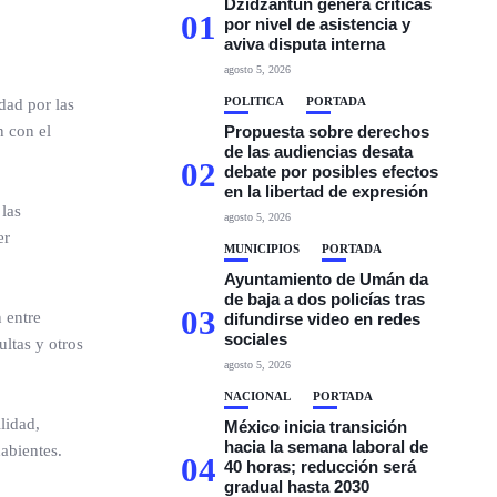
Dzidzantún genera críticas
01
por nivel de asistencia y
aviva disputa interna
agosto 5, 2026
POLÍTICA
PORTADA
dad por las
n con el
Propuesta sobre derechos
de las audiencias desata
02
debate por posibles efectos
en la libertad de expresión
las
agosto 5, 2026
er
MUNICIPIOS
PORTADA
Ayuntamiento de Umán da
de baja a dos policías tras
03
 entre
difundirse video en redes
sociales
ultas y otros
agosto 5, 2026
NACIONAL
PORTADA
lidad,
México inicia transición
hacia la semana laboral de
abientes.
04
40 horas; reducción será
gradual hasta 2030