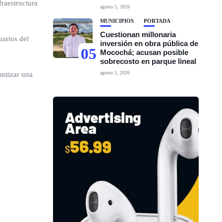
fraestructura
agosto 5, 2026
MUNICIPIOS
PORTADA
Cuestionan millonaria
uarios del
inversión en obra pública de
05
Mocochá; acusan posible
sobrecosto en parque lineal
agosto 5, 2026
antizar una