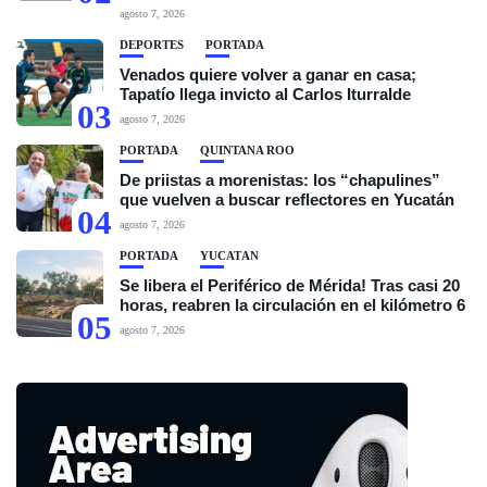
agosto 7, 2026
DEPORTES
PORTADA
Venados quiere volver a ganar en casa;
Tapatío llega invicto al Carlos Iturralde
03
agosto 7, 2026
PORTADA
QUINTANA ROO
De priistas a morenistas: los “chapulines”
que vuelven a buscar reflectores en Yucatán
04
agosto 7, 2026
PORTADA
YUCATÁN
Se libera el Periférico de Mérida! Tras casi 20
horas, reabren la circulación en el kilómetro 6
05
agosto 7, 2026