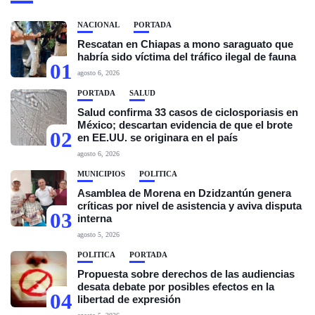
NACIONAL
PORTADA
Rescatan en Chiapas a mono saraguato que
habría sido víctima del tráfico ilegal de fauna
01
agosto 6, 2026
PORTADA
SALUD
Salud confirma 33 casos de ciclosporiasis en
México; descartan evidencia de que el brote
02
en EE.UU. se originara en el país
agosto 6, 2026
MUNICIPIOS
POLÍTICA
Asamblea de Morena en Dzidzantún genera
críticas por nivel de asistencia y aviva disputa
03
interna
agosto 5, 2026
POLÍTICA
PORTADA
Propuesta sobre derechos de las audiencias
desata debate por posibles efectos en la
04
libertad de expresión