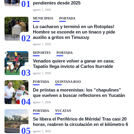
01
pendientes desde 2025
agosto 7, 2026
MUNICIPIOS
PORTADA
Lo cacharon y terminó en un Rotoplas!
Hombre se esconde en un tinaco y pide
02
auxilio a gritos en Timucuy
agosto 7, 2026
DEPORTES
PORTADA
Venados quiere volver a ganar en casa;
Tapatío llega invicto al Carlos Iturralde
03
agosto 7, 2026
PORTADA
QUINTANA ROO
De priistas a morenistas: los “chapulines”
que vuelven a buscar reflectores en Yucatán
04
agosto 7, 2026
PORTADA
YUCATÁN
Se libera el Periférico de Mérida! Tras casi 20
horas, reabren la circulación en el kilómetro 6
05
agosto 7, 2026