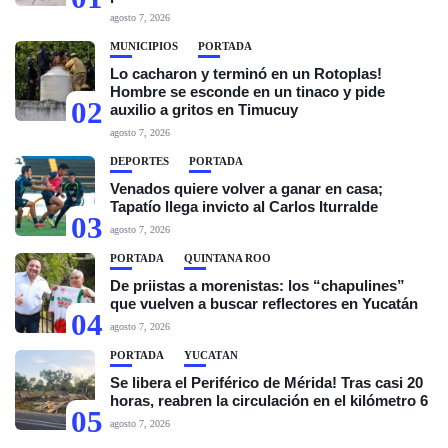
agosto 7, 2026
MUNICIPIOS
PORTADA
Lo cacharon y terminó en un Rotoplas!
Hombre se esconde en un tinaco y pide
02
auxilio a gritos en Timucuy
agosto 7, 2026
DEPORTES
PORTADA
Venados quiere volver a ganar en casa;
Tapatío llega invicto al Carlos Iturralde
03
agosto 7, 2026
PORTADA
QUINTANA ROO
De priistas a morenistas: los “chapulines”
que vuelven a buscar reflectores en Yucatán
04
agosto 7, 2026
PORTADA
YUCATÁN
Se libera el Periférico de Mérida! Tras casi 20
horas, reabren la circulación en el kilómetro 6
05
agosto 7, 2026