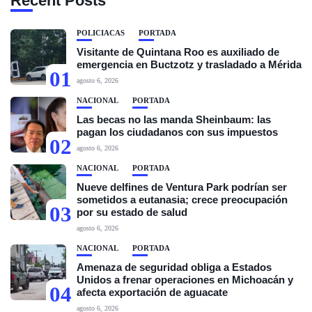
Recent Posts
POLICIACAS
PORTADA
Visitante de Quintana Roo es auxiliado de
emergencia en Buctzotz y trasladado a Mérida
01
agosto 6, 2026
NACIONAL
PORTADA
Las becas no las manda Sheinbaum: las
pagan los ciudadanos con sus impuestos
02
agosto 6, 2026
NACIONAL
PORTADA
Nueve delfines de Ventura Park podrían ser
sometidos a eutanasia; crece preocupación
03
por su estado de salud
agosto 6, 2026
NACIONAL
PORTADA
Amenaza de seguridad obliga a Estados
Unidos a frenar operaciones en Michoacán y
04
afecta exportación de aguacate
agosto 6, 2026