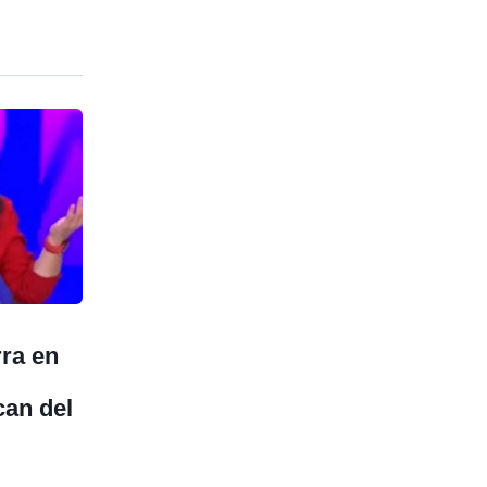
rra en
can del