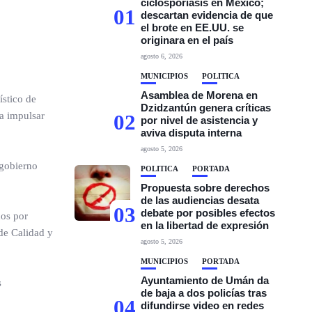
ciclosporiasis en México;
01
descartan evidencia de que
el brote en EE.UU. se
originara en el país
agosto 6, 2026
MUNICIPIOS
POLÍTICA
Asamblea de Morena en
ístico de
Dzidzantún genera críticas
a impulsar
02
por nivel de asistencia y
aviva disputa interna
agosto 5, 2026
 gobierno
POLÍTICA
PORTADA
Propuesta sobre derechos
de las audiencias desata
03
debate por posibles efectos
dos por
en la libertad de expresión
 de Calidad y
agosto 5, 2026
MUNICIPIOS
PORTADA
Ayuntamiento de Umán da
s
de baja a dos policías tras
04
difundirse video en redes