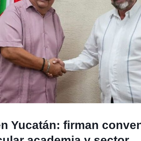
n Yucatán: firman conve
cular academia y sector