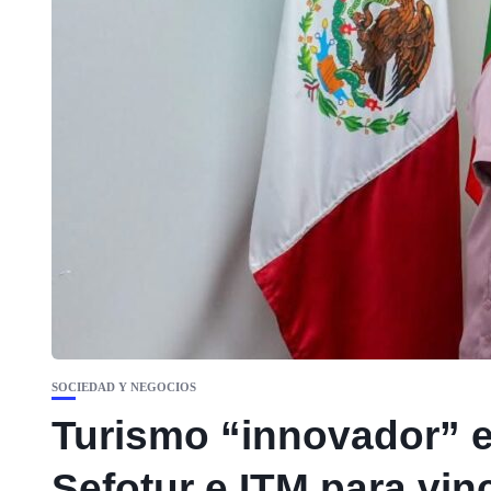
SOCIEDAD Y NEGOCIOS
Turismo “innovador” e
Sefotur e ITM para vin