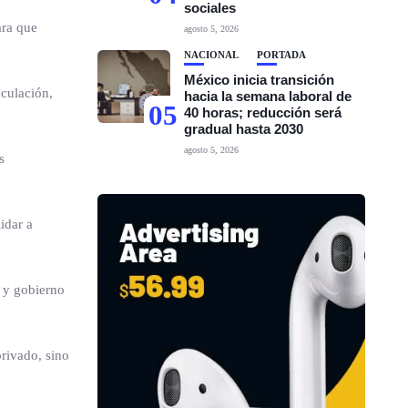
sociales
ara que
agosto 5, 2026
NACIONAL
PORTADA
México inicia transición
nculación,
hacia la semana laboral de
05
40 horas; reducción será
gradual hasta 2030
agosto 5, 2026
s
idar a
a y gobierno
privado, sino