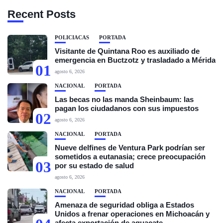
Recent Posts
POLICIACAS
PORTADA
Visitante de Quintana Roo es auxiliado de
emergencia en Buctzotz y trasladado a Mérida
01
agosto 6, 2026
NACIONAL
PORTADA
Las becas no las manda Sheinbaum: las
pagan los ciudadanos con sus impuestos
02
agosto 6, 2026
NACIONAL
PORTADA
Nueve delfines de Ventura Park podrían ser
sometidos a eutanasia; crece preocupación
03
por su estado de salud
agosto 6, 2026
NACIONAL
PORTADA
Amenaza de seguridad obliga a Estados
Unidos a frenar operaciones en Michoacán y
afecta exportación de aguacate