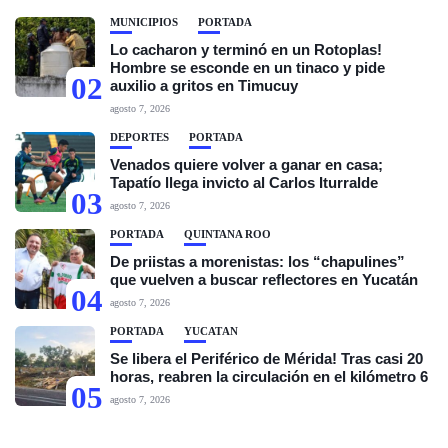
MUNICIPIOS
PORTADA
Lo cacharon y terminó en un Rotoplas!
Hombre se esconde en un tinaco y pide
02
auxilio a gritos en Timucuy
agosto 7, 2026
DEPORTES
PORTADA
Venados quiere volver a ganar en casa;
Tapatío llega invicto al Carlos Iturralde
03
agosto 7, 2026
PORTADA
QUINTANA ROO
De priistas a morenistas: los “chapulines”
que vuelven a buscar reflectores en Yucatán
04
agosto 7, 2026
PORTADA
YUCATÁN
Se libera el Periférico de Mérida! Tras casi 20
horas, reabren la circulación en el kilómetro 6
05
agosto 7, 2026