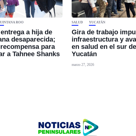
UINTANA ROO
SALUD
YUCATÁN
 entrega a hija de
Gira de trabajo impu
iana desaparecida;
infraestructura y av
 recompensa para
en salud en el sur d
ar a Tahnee Shanks
Yucatán
marzo 27, 2026