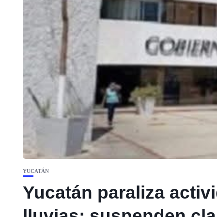
YUCATÁN
Yucatán paraliza activ
lluvias; suspenden cla