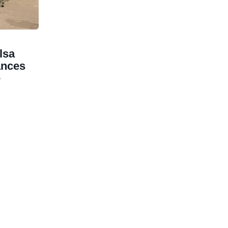
lsa
ances
e