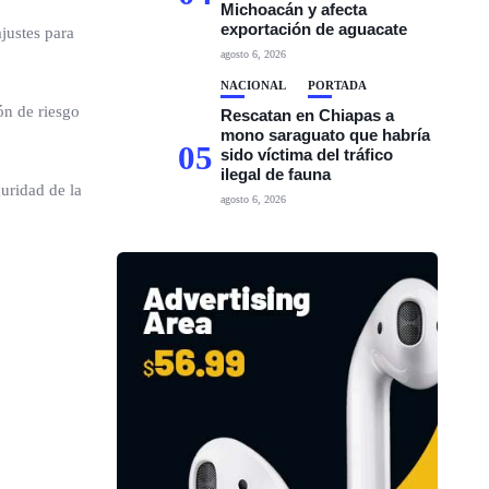
Michoacán y afecta
exportación de aguacate
justes para
agosto 6, 2026
NACIONAL
PORTADA
ón de riesgo
Rescatan en Chiapas a
mono saraguato que habría
05
sido víctima del tráfico
ilegal de fauna
guridad de la
agosto 6, 2026