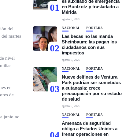
es auxiliado de emergencia
01
en Buctzotz y trasladado a
Mérida
agosto 6, 2026
NACIONAL
PORTADA
ción del
 del martes
Las becas no las manda
Sheinbaum: las pagan los
02
ciudadanos con sus
impuestos
de nivel
agosto 6, 2026
amilias
NACIONAL
PORTADA
Nueve delfines de Ventura
Park podrían ser sometidos
03
nes en
a eutanasia; crece
preocupación por su estado
bores de
de salud
agosto 6, 2026
NACIONAL
PORTADA
de junio no
Amenaza de seguridad
obliga a Estados Unidos a
04
frenar operaciones en