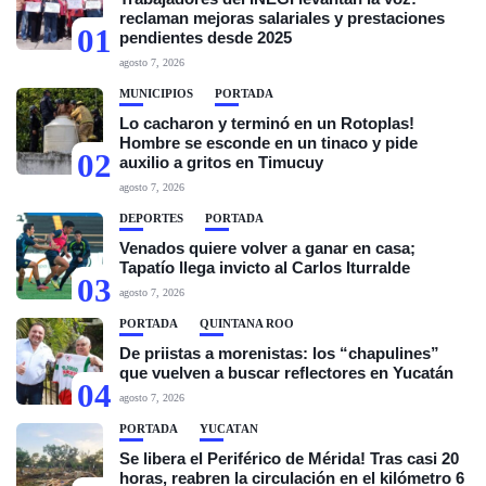
reclaman mejoras salariales y prestaciones
01
pendientes desde 2025
agosto 7, 2026
MUNICIPIOS
PORTADA
Lo cacharon y terminó en un Rotoplas!
Hombre se esconde en un tinaco y pide
02
auxilio a gritos en Timucuy
agosto 7, 2026
DEPORTES
PORTADA
Venados quiere volver a ganar en casa;
Tapatío llega invicto al Carlos Iturralde
03
agosto 7, 2026
PORTADA
QUINTANA ROO
De priistas a morenistas: los “chapulines”
que vuelven a buscar reflectores en Yucatán
04
agosto 7, 2026
PORTADA
YUCATÁN
Se libera el Periférico de Mérida! Tras casi 20
horas, reabren la circulación en el kilómetro 6